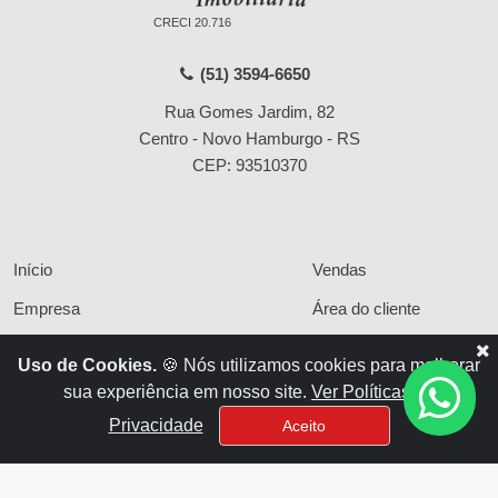
CRECI 20.716
(51) 3594-6650
Rua Gomes Jardim, 82
Centro - Novo Hamburgo - RS
CEP: 93510370
Início
Vendas
Empresa
Área do cliente
Serviços
Políticas de privacidade
Uso de Cookies.
🍪 Nós utilizamos cookies para melhorar
Financiamentos
Contato
sua experiência em nosso site.
Ver Políticas de
Locações
Privacidade
Aceito
x