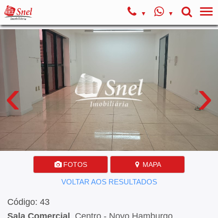
‹
›
FOTOS
MAPA
VOLTAR AOS RESULTADOS
Código: 43
Sala Comercial
, Centro - Novo Hamburgo