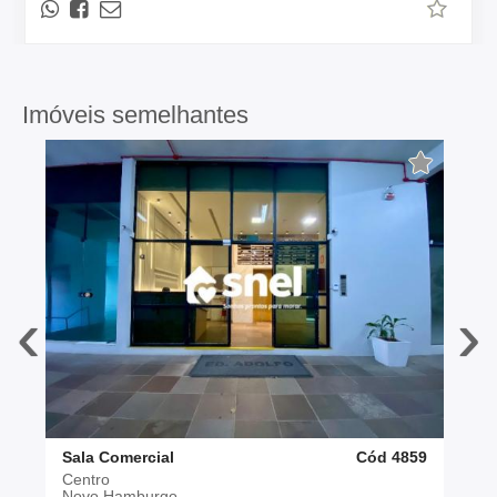
Imóveis semelhantes
‹
›
Sala Comercial
Cód 4859
Centro
Novo Hamburgo